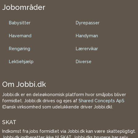
Jobområder
Babysitter
Dyrepasser
Havemand
Handyman
Rengøring
Lærervikar
Lektiehjælp
Diverse
Om Jobbi.dk
Jobbi.dk er en deleøkonomisk platform hvor småjobs bliver
formidlet. Jobbi.dk drives og ejes af
Shared Concepts ApS
(Dansk virksomhed som udelukkende driver Jobbi.dk).
SKAT
Indkomst fra jobs formidlet via Jobbi.dk kan være skattepligtigt.
Jobbi.dk indberetter ikke til SKAT. Jobbi.dks brugere har selv