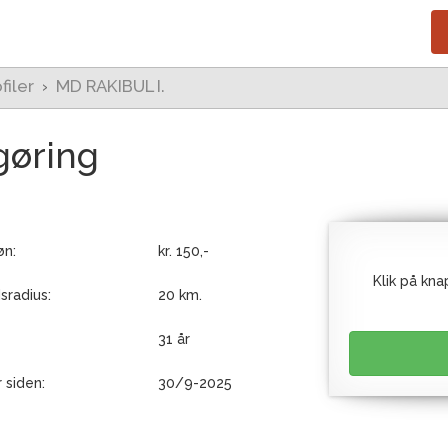
filer
›
MD RAKIBUL I.
gøring
n:
kr. 150,-
Klik på kna
sradius:
20 km.
31 år
 siden:
30/9-2025