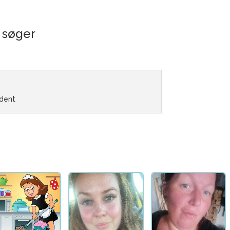
 søger
udent