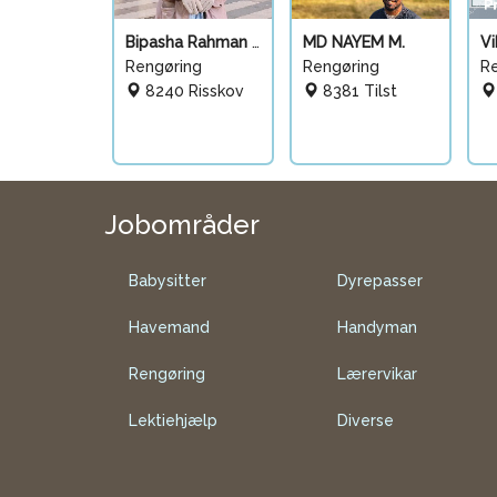
Bipasha Rahman P.
MD NAYEM M.
Vi
Rengøring
Rengøring
R
8240 Risskov
8381 Tilst
Jobområder
Babysitter
Dyrepasser
Havemand
Handyman
Rengøring
Lærervikar
Lektiehjælp
Diverse