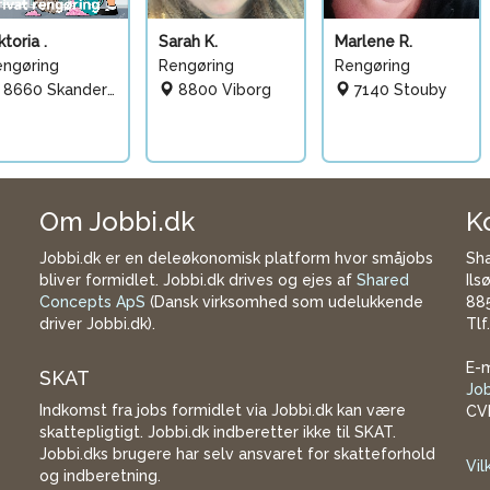
ktoria .
Sarah K.
Marlene R.
engøring
Rengøring
Rengøring
8660 Skanderborg
8800 Viborg
7140 Stouby
Om Jobbi.dk
K
Jobbi.dk er en deleøkonomisk platform hvor småjobs
Sh
bliver formidlet. Jobbi.dk drives og ejes af
Shared
Ils
Concepts ApS
(Dansk virksomhed som udelukkende
885
driver Jobbi.dk).
Tlf
E-m
SKAT
Jo
Indkomst fra jobs formidlet via Jobbi.dk kan være
CV
skattepligtigt. Jobbi.dk indberetter ikke til SKAT.
Jobbi.dks brugere har selv ansvaret for skatteforhold
Vil
og indberetning.