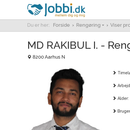
Du er her:
Forside
›
Rengøring
›
Viser pro
MD RAKIBUL I. - Ren
8200 Aarhus N
Timelø
Arbejd
Alder:
Bruger