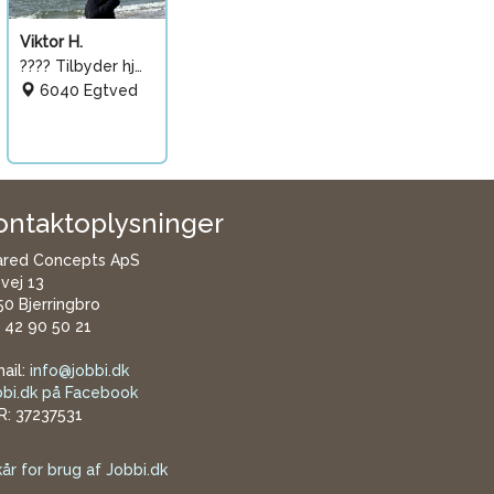
Viktor H.
???? Tilbyder hjælp med
6040 Egtved
ontaktoplysninger
ared Concepts ApS
øvej 13
0 Bjerringbro
. 42 90 50 21
ail:
info@jobbi.dk
bbi.dk på Facebook
R: 37237531
kår for brug af Jobbi.dk